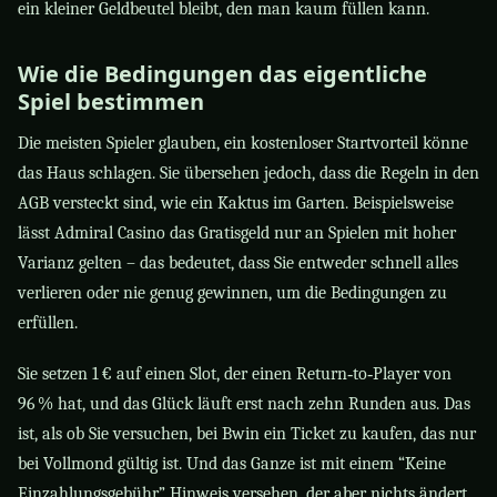
ein kleiner Geldbeutel bleibt, den man kaum füllen kann.
Wie die Bedingungen das eigentliche
Spiel bestimmen
Die meisten Spieler glauben, ein kostenloser Startvorteil könne
das Haus schlagen. Sie übersehen jedoch, dass die Regeln in den
AGB versteckt sind, wie ein Kaktus im Garten. Beispielsweise
lässt Admiral Casino das Gratisgeld nur an Spielen mit hoher
Varianz gelten – das bedeutet, dass Sie entweder schnell alles
verlieren oder nie genug gewinnen, um die Bedingungen zu
erfüllen.
Sie setzen 1 € auf einen Slot, der einen Return‑to‑Player von
96 % hat, und das Glück läuft erst nach zehn Runden aus. Das
ist, als ob Sie versuchen, bei Bwin ein Ticket zu kaufen, das nur
bei Vollmond gültig ist. Und das Ganze ist mit einem “Keine
Einzahlungsgebühr” Hinweis versehen, der aber nichts ändert,