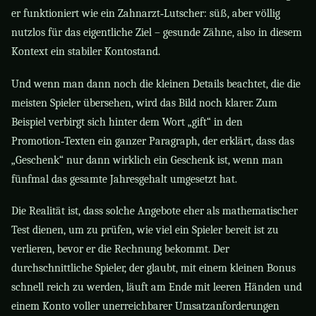
er funktioniert wie ein Zahnarzt‑Lutscher: süß, aber völlig
nutzlos für das eigentliche Ziel – gesunde Zähne, also in diesem
Kontext ein stabiler Kontostand.
Und wenn man dann noch die kleinen Details beachtet, die die
meisten Spieler übersehen, wird das Bild noch klarer. Zum
Beispiel verbirgt sich hinter dem Wort „gift“ in den
Promotion‑Texten ein ganzer Paragraph, der erklärt, dass das
„Geschenk“ nur dann wirklich ein Geschenk ist, wenn man
fünfmal das gesamte Jahresgehalt umgesetzt hat.
Die Realität ist, dass solche Angebote eher als mathematischer
Test dienen, um zu prüfen, wie viel ein Spieler bereit ist zu
verlieren, bevor er die Rechnung bekommt. Der
durchschnittliche Spieler, der glaubt, mit einem kleinen Bonus
schnell reich zu werden, läuft am Ende mit leeren Händen und
einem Konto voller unerreichbarer Umsatzanforderungen