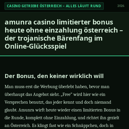
CASINO GETRIEBE ÖSTERREICH – ALLES LÄUFT RUND
2026
amunra casino limitierter bonus
heute ohne einzahlung österreich –
der trojanische Bärenfang im
Online‑Glücksspiel
Der Bonus, den keiner wirklich will
Man muss erst die Werbung überlebt haben, bevor man
überhaupt das Angebot sieht. „Free“ wird hier wie ein
Versprechen benutzt, das jeder kennt und doch niemand
glaubt. Amunra wirft heute wieder einen limitierten Bonus in
die Runde, komplett ohne Einzahlung, und richtet ihn gezielt
an Österreich. Es klingt fast wie ein Schnäppchen, doch in