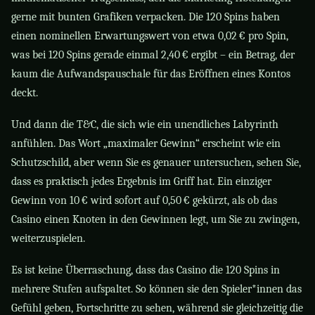
gerne mit bunten Grafiken verpacken. Die 120 Spins haben
einen nominellen Erwartungswert von etwa 0,02 € pro Spin,
was bei 120 Spins gerade einmal 2,40 € ergibt – ein Betrag, der
kaum die Aufwandspauschale für das Eröffnen eines Kontos
deckt.
Und dann die T&C, die sich wie ein unendliches Labyrinth
anfühlen. Das Wort „maximaler Gewinn“ erscheint wie ein
Schutzschild, aber wenn Sie es genauer untersuchen, sehen Sie,
dass es praktisch jedes Ergebnis im Griff hat. Ein einziger
Gewinn von 10 € wird sofort auf 0,50 € gekürzt, als ob das
Casino einen Knoten in den Gewinnen legt, um Sie zu zwingen,
weiterzuspielen.
Es ist keine Überraschung, dass das Casino die 120 Spins in
mehrere Stufen aufspaltet. So können sie den Spieler*innen das
Gefühl geben, Fortschritte zu sehen, während sie gleichzeitig die