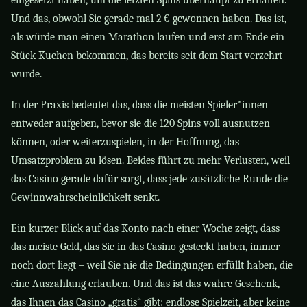
Und das, obwohl Sie gerade mal 2 € gewonnen haben. Das ist,
als würde man einen Marathon laufen und erst am Ende ein
Stück Kuchen bekommen, das bereits seit dem Start verzehrt
wurde.
In der Praxis bedeutet das, dass die meisten Spieler*innen
entweder aufgeben, bevor sie die 120 Spins voll ausnutzen
können, oder weiterzuspielen, in der Hoffnung, das
Umsatzproblem zu lösen. Beides führt zu mehr Verlusten, weil
das Casino gerade dafür sorgt, dass jede zusätzliche Runde die
Gewinnwahrscheinlichkeit senkt.
Ein kurzer Blick auf das Konto nach einer Woche zeigt, dass
das meiste Geld, das Sie in das Casino gesteckt haben, immer
noch dort liegt – weil Sie nie die Bedingungen erfüllt haben, die
eine Auszahlung erlauben. Und das ist das wahre Geschenk,
das Ihnen das Casino „gratis“ gibt: endlose Spielzeit, aber keine