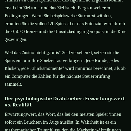
erst beim Ziel an – und das Ziel ist ein Berg an weiteren
Bedingungen. Wenn Sie beispielsweise Starburst wählen,
erhalten Sie die vollen 120 Spins, aber das Potenzial wird durch
die 0,50 €‑Grenze und die Umsatzbedingungen quasi in die Knie
gezwungen.
Weil das Casino nicht „gratis“ Geld verschenkt, setzen sie die
Spins ein, um Ihre Spielzeit zu verlängern. Jede Runde, jedes
Klicken, jede „Glücksmomente“ wird minutiös berechnet, als ob
ein Computer die Zahlen für die nächste Steuerprüfung
sammelt.
Der psychologische Drahtzieher: Erwartungswert
vs. Realität
Erwartungswert, das Wort, das bei den meisten Spieler*innen
sofort ein Leuchten im Auge auslöst. In Wahrheit ist es ein
mathematischer Trugschluss, den die Marketing‑Abteilungen