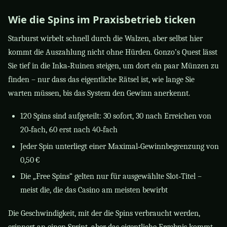
Wie die Spins im Praxisbetrieb ticken
Starburst wirbelt schnell durch die Walzen, aber selbst hier
kommt die Auszahlung nicht ohne Hürden. Gonzo’s Quest lässt
Sie tief in die Inka‑Ruinen steigen, um dort ein paar Münzen zu
finden – nur dass das eigentliche Rätsel ist, wie lange Sie
warten müssen, bis das System den Gewinn anerkennt.
120 Spins sind aufgeteilt: 30 sofort, 30 nach Erreichen von
20‑fach, 60 erst nach 40‑fach
Jeder Spin unterliegt einer Maximal‑Gewinnbegrenzung von
0,50 €
Die „Free Spins“ gelten nur für ausgewählte Slot‑Titel –
meist die, die das Casino am meisten bewirbt
Die Geschwindigkeit, mit der die Spins verbraucht werden,
erinnert an einen Sprint, aber das eigentliche Ergebnis kommt