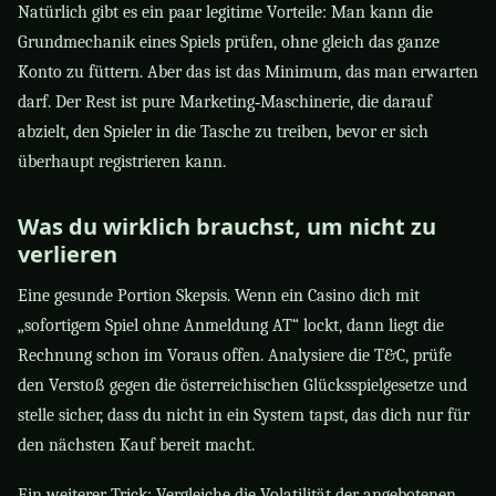
Natürlich gibt es ein paar legitime Vorteile: Man kann die
Grundmechanik eines Spiels prüfen, ohne gleich das ganze
Konto zu füttern. Aber das ist das Minimum, das man erwarten
darf. Der Rest ist pure Marketing‑Maschinerie, die darauf
abzielt, den Spieler in die Tasche zu treiben, bevor er sich
überhaupt registrieren kann.
Was du wirklich brauchst, um nicht zu
verlieren
Eine gesunde Portion Skepsis. Wenn ein Casino dich mit
„sofortigem Spiel ohne Anmeldung AT“ lockt, dann liegt die
Rechnung schon im Voraus offen. Analysiere die T&C, prüfe
den Verstoß gegen die österreichischen Glücksspielgesetze und
stelle sicher, dass du nicht in ein System tapst, das dich nur für
den nächsten Kauf bereit macht.
Ein weiterer Trick: Vergleiche die Volatilität der angebotenen