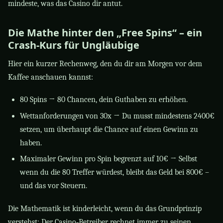
mindeste, was das Casino dir antut.
Die Mathe hinter den „Free Spins“ – ein
Crash‑Kurs für Ungläubige
Hier ein kurzer Rechenweg, den du dir am Morgen vor dem
Kaffee anschauen kannst:
80 Spins → 80 Chancen, dein Guthaben zu erhöhen.
Wettanforderungen von 30x → Du musst mindestens 2400€
setzen, um überhaupt die Chance auf einen Gewinn zu
haben.
Maximaler Gewinn pro Spin begrenzt auf 10€ → Selbst
wenn du die 80 Treffer würdest, bleibt das Geld bei 800€ –
und das vor Steuern.
Die Mathematik ist kinderleicht, wenn du das Grundprinzip
verstehst: Der Casino‑Betreiber rechnet immer zu seinen