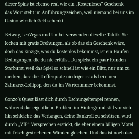
dieser Spins ist ebenso real wie ein „Kostenloses“ Geschenk –
das Wort steht im Anführungszeichen, weil niemand bei uns im
Casino wirklich Geld schenkt.
Betway, LeoVegas und Unibet verwenden dieselbe Taktik. Sie
locken mit gratis Drehungen, als ob das ein Geschenk wäre,
doch das Einzige, was du kostenlos bekommst, ist ein Haufen
Bedingungen, die du nie erfüllst. Du spielst ein paar Runden
Starburst, weil das Spiel so schnell ist wie ein Blitz, nur um zu
merken, dass die Trefferquote niedriger ist als bei einem
Zahnarzt‑Lollipop, den du im Wartezimmer bekommst.
Gonzo’s Quest lässt dich durch Dschungeltempel rennen,
während das eigentliche Problem im Hintergrund still vor sich
hin schleicht: das Verlangen, deine Bankroll zu schützen, wird
durch „VIP“‑Versprechen erstickt, die eher einem billigen Motel
mit frisch gestrichenen Wänden gleichen. Und das ist noch das