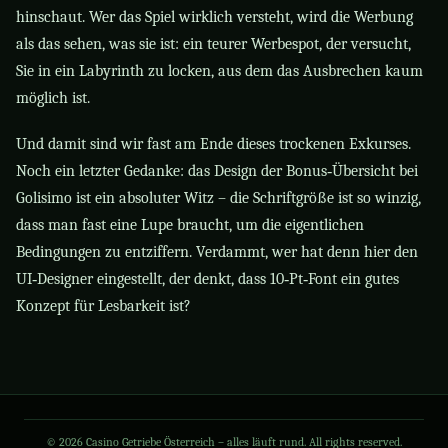
hinschaut. Wer das Spiel wirklich versteht, wird die Werbung
als das sehen, was sie ist: ein teurer Werbespot, der versucht,
Sie in ein Labyrinth zu locken, aus dem das Ausbrechen kaum
möglich ist.
Und damit sind wir fast am Ende dieses trockenen Exkurses.
Noch ein letzter Gedanke: das Design der Bonus‑Übersicht bei
Golisimo ist ein absoluter Witz – die Schriftgröße ist so winzig,
dass man fast eine Lupe braucht, um die eigentlichen
Bedingungen zu entziffern. Verdammt, wer hat denn hier den
UI‑Designer eingestellt, der denkt, dass 10‑Pt‑Font ein gutes
Konzept für Lesbarkeit ist?
© 2026 Casino Getriebe Österreich – alles läuft rund. All rights reserved.