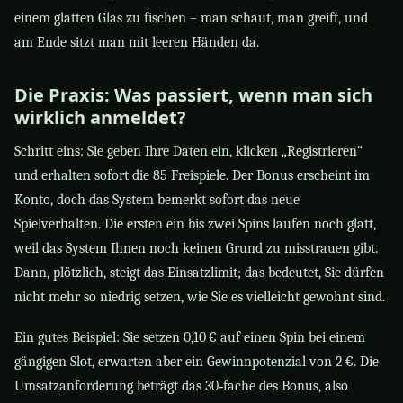
einem glatten Glas zu fischen – man schaut, man greift, und
am Ende sitzt man mit leeren Händen da.
Die Praxis: Was passiert, wenn man sich
wirklich anmeldet?
Schritt eins: Sie geben Ihre Daten ein, klicken „Registrieren“
und erhalten sofort die 85 Freispiele. Der Bonus erscheint im
Konto, doch das System bemerkt sofort das neue
Spielverhalten. Die ersten ein bis zwei Spins laufen noch glatt,
weil das System Ihnen noch keinen Grund zu misstrauen gibt.
Dann, plötzlich, steigt das Einsatzlimit; das bedeutet, Sie dürfen
nicht mehr so niedrig setzen, wie Sie es vielleicht gewohnt sind.
Ein gutes Beispiel: Sie setzen 0,10 € auf einen Spin bei einem
gängigen Slot, erwarten aber ein Gewinnpotenzial von 2 €. Die
Umsatzanforderung beträgt das 30‑fache des Bonus, also