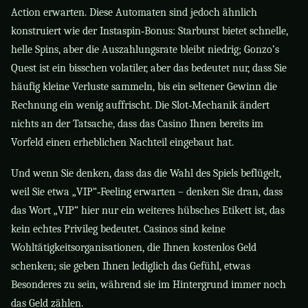
Action erwarten. Diese Automaten sind jedoch ähnlich
konstruiert wie der Instaspin‑Bonus: Starburst bietet schnelle,
helle Spins, aber die Auszahlungsrate bleibt niedrig; Gonzo’s
Quest ist ein bisschen volatiler, aber das bedeutet nur, dass Sie
häufig kleine Verluste sammeln, bis ein seltener Gewinn die
Rechnung ein wenig auffrischt. Die Slot‑Mechanik ändert
nichts an der Tatsache, dass das Casino Ihnen bereits im
Vorfeld einen erheblichen Nachteil eingebaut hat.
Und wenn Sie denken, dass das die Wahl des Spiels beflügelt,
weil Sie etwa „VIP“‑Feeling erwarten – denken Sie dran, dass
das Wort „VIP“ hier nur ein weiteres hübsches Etikett ist, das
kein echtes Privileg bedeutet. Casinos sind keine
Wohltätigkeitsorganisationen, die Ihnen kostenlos Geld
schenken; sie geben Ihnen lediglich das Gefühl, etwas
Besonderes zu sein, während sie im Hintergrund immer noch
das Geld zählen.