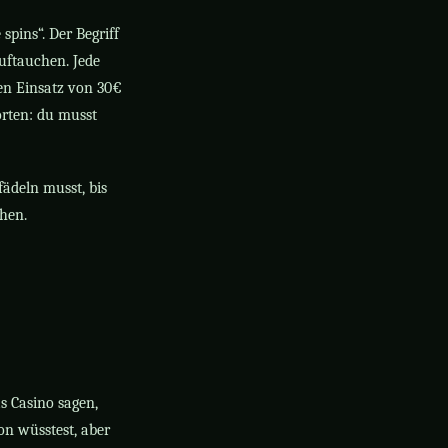
spins“. Der Begriff
uftauchen. Jede
en Einsatz von 30€
orten: du musst
fädeln musst, bis
ehen.
as Casino sagen,
on wüsstest, aber