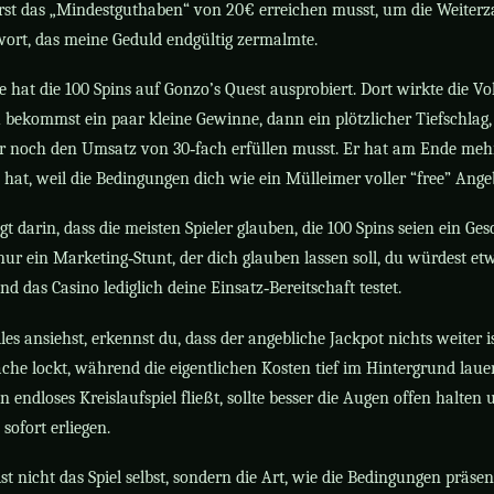
rst das „Mindestguthaben“ von 20€ erreichen musst, um die Weiter­z
wort, das meine Geduld endgültig zermalmte.
 hat die 100 Spins auf Gonzo’s Quest ausprobiert. Dort wirkte die Vola
bekommst ein paar kleine Gewinne, dann ein plötzlicher Tiefschlag, 
noch den Umsatz von 30‑fach erfüllen musst. Er hat am Ende mehr 
” hat, weil die Bedingungen dich wie ein Mülleimer voller “free” Angeb
gt darin, dass die meisten Spieler glauben, die 100 Spins seien ein Ge
“ nur ein Marketing‑Stunt, der dich glauben lassen soll, du würdest e
das Casino lediglich deine Einsatz‑Bereitschaft testet.
es ansiehst, erkennst du, dass der angebliche Jackpot nichts weiter ist
äche lockt, während die eigentlichen Kosten tief im Hintergrund lauer
in endloses Kreislaufspiel fließt, sollte besser die Augen offen halten
sofort erliegen.
st nicht das Spiel selbst, sondern die Art, wie die Bedingungen präse