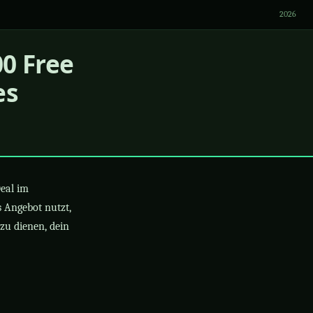
2026
00 Free
es
Deal im
 Angebot nutzt,
zu dienen, dein