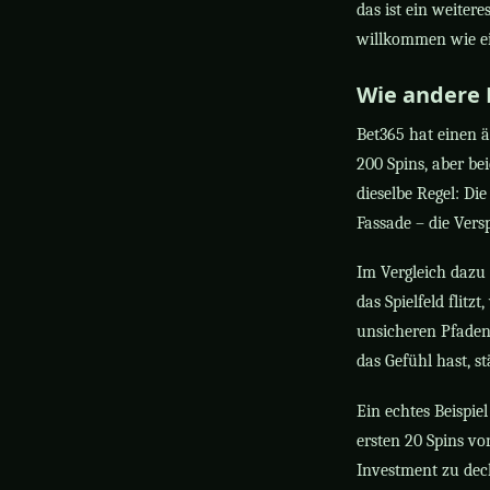
das ist ein weitere
willkommen wie e
Wie andere 
Bet365 hat einen 
200 Spins, aber be
dieselbe Regel: Di
Fassade – die Vers
Im Vergleich dazu 
das Spielfeld flitz
unsicheren Pfaden 
das Gefühl hast, 
Ein echtes Beispie
ersten 20 Spins vo
Investment zu dec