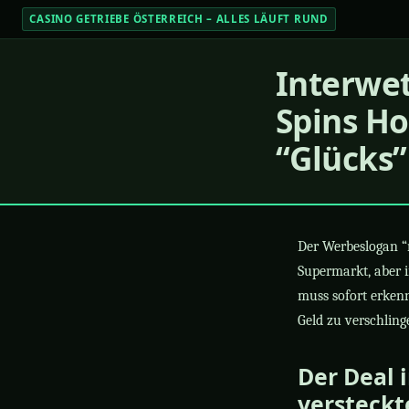
CASINO GETRIEBE ÖSTERREICH – ALLES LÄUFT RUND
Interwet
Spins Ho
“Glücks”
Der Werbeslogan “n
Supermarkt, aber 
muss sofort erken
Geld zu verschling
Der Deal 
versteckt