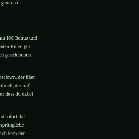
st genauso
 mit 10€ Bonus und
den Fällen gilt
sch gestrichenen
us­clown, der über
ähnelt, der auf
nur dass du dabei
d sofort die
rsprüngliche
nach kam der