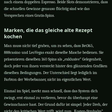
nach einem doppelten Espresso. Beide Slots demonstrieren, dass
die schnellen Gewinne genauso flüchtig sind wie das
Versprechen eines Gratis‑Spins.
Marken, die das gleiche alte Rezept
kochen
Man muss nicht tief graben, um zu sehen, dass Bet365,
888casino und LeoVegas exakt dieselbe Masche bedienen. Sie
präsentieren dieselben 160 Spins als „exklusive“ Gelegenheit,
doch jeder von ihnen versteckt hinter den glänzenden Grafiken
dieselben Bedingungen. Der Unterschied liegt lediglich im
Farbton der Werbebanner, nicht im eigentlichen Wert.
Einmal im Spiel, merkt man schnell, dass das System dich
zwingt, erst einmal zu verlieren, bevor du überhaupt eine
Gewinnchance hast. Der Grund dafür ist simpel: Jeder Dreh, der
nicht den kritischen Wert trifft, wird zum „Kosten‑Strohalm“