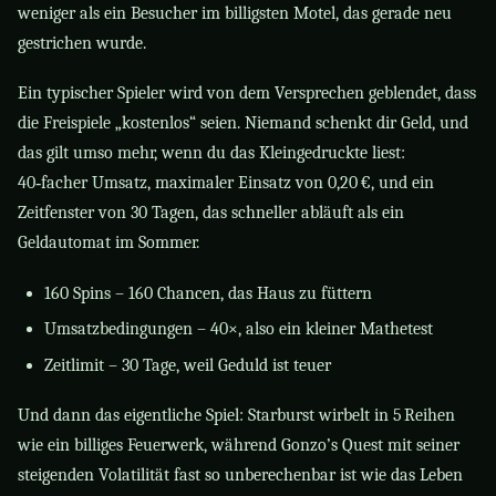
weniger als ein Besucher im billigsten Motel, das gerade neu
gestrichen wurde.
Ein typischer Spieler wird von dem Versprechen geblendet, dass
die Freispiele „kostenlos“ seien. Niemand schenkt dir Geld, und
das gilt umso mehr, wenn du das Kleingedruckte liest:
40‑facher Umsatz, maximaler Einsatz von 0,20 €, und ein
Zeitfenster von 30 Tagen, das schneller abläuft als ein
Geldautomat im Sommer.
160 Spins – 160 Chancen, das Haus zu füttern
Umsatzbedingungen – 40×, also ein kleiner Mathetest
Zeitlimit – 30 Tage, weil Geduld ist teuer
Und dann das eigentliche Spiel: Starburst wirbelt in 5 Reihen
wie ein billiges Feuerwerk, während Gonzo’s Quest mit seiner
steigenden Volatilität fast so unberechenbar ist wie das Leben