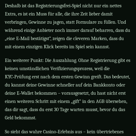
Deshalb ist das Registrierungsfrei‑Spiel nicht nur ein nettes
Extra, es ist ein Muss für alle, die ihre Zeit lieber damit
verbringen, Gewinne zu jagen, statt Formulare zu füllen. Und
während einige Anbieter noch immer darauf beharren, dass du
„eine E‑Mail bestätigst“, zeigen die cleveren Marken, dass du
mit einem einzigen Klick bereits im Spiel sein kannst.
Ein weiterer Punkt: Die Auszahlung. Ohne Registrierung gibt es
keinen umständlichen Verifizierungsprozess, weil die
KYC‑Prüfung erst nach dem ersten Gewinn greift. Das bedeutet,
du kannst deine Gewinne schneller auf dein Bankkonto oder
deine E‑Wallet bekommen – vorausgesetzt, du hast nicht erst
einen weiteren Schritt mit einem „gift“ in den AGB übersehen,
das dir sagt, dass du erst 30 Tage warten musst, bevor du das
Geld bekommst.
So sieht das wahre Casino‑Erlebnis aus – kein übertriebenes