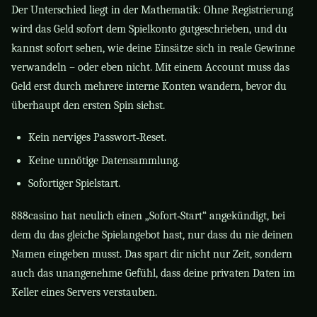
Der Unterschied liegt in der Mathematik: Ohne Registrierung
wird das Geld sofort dem Spielkonto gutgeschrieben, und du
kannst sofort sehen, wie deine Einsätze sich in reale Gewinne
verwandeln – oder eben nicht. Mit einem Account muss das
Geld erst durch mehrere interne Konten wandern, bevor du
überhaupt den ersten Spin siehst.
Kein nerviges Passwort‑Reset.
Keine unnötige Datensammlung.
Sofortiger Spielstart.
888casino hat neulich einen „Sofort‑Start“ angekündigt, bei
dem du das gleiche Spielangebot hast, nur dass du nie deinen
Namen eingeben musst. Das spart dir nicht nur Zeit, sondern
auch das unangenehme Gefühl, dass deine privaten Daten im
Keller eines Servers verstauben.