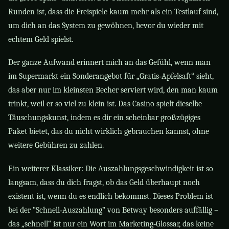
Runden ist, dass die Freispiele kaum mehr als ein Testlauf sind,
um dich an das System zu gewöhnen, bevor du wieder mit
echtem Geld spielst.
Der ganze Aufwand erinnert mich an das Gefühl, wenn man
im Supermarkt ein Sonderangebot für „Gratis‑Apfelsaft“ sieht,
das aber nur im kleinsten Becher serviert wird, den man kaum
trinkt, weil er so viel zu klein ist. Das Casino spielt dieselbe
Täuschungs­kunst, indem es dir ein scheinbar großzügiges
Paket bietet, das du nicht wirklich gebrauchen kannst, ohne
weitere Gebühren zu zahlen.
Ein weiterer Klassiker: Die Auszahlungsgeschwindigkeit ist so
langsam, dass du dich fragst, ob das Geld überhaupt noch
existent ist, wenn du es endlich bekommst. Dieses Problem ist
bei der “Schnell‑Auszahlung” von Betway besonders auffällig –
das „schnell“ ist nur ein Wort im Marketing‑Glossar, das keine