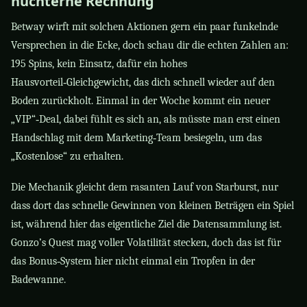
nüchterne Rechnung
Betway wirft mit solchen Aktionen gern ein paar funkelnde
Versprechen in die Ecke, doch schau dir die echten Zahlen an:
195 Spins, kein Einsatz, dafür ein hohes
Hausvorteil‑Gleichgewicht, das dich schnell wieder auf den
Boden zurückholt. Einmal in der Woche kommt ein neuer
„VIP“‑Deal, dabei fühlt es sich an, als müsste man erst einen
Handschlag mit dem Marketing‑Team besiegeln, um das
„Kostenlose“ zu erhalten.
Die Mechanik gleicht dem rasanten Lauf von Starburst, nur
dass dort das schnelle Gewinnen von kleinen Beträgen ein Spiel
ist, während hier das eigentliche Ziel die Datensammlung ist.
Gonzo’s Quest mag voller Volatilität stecken, doch das ist für
das Bonus‑System hier nicht einmal ein Tropfen in der
Badewanne.