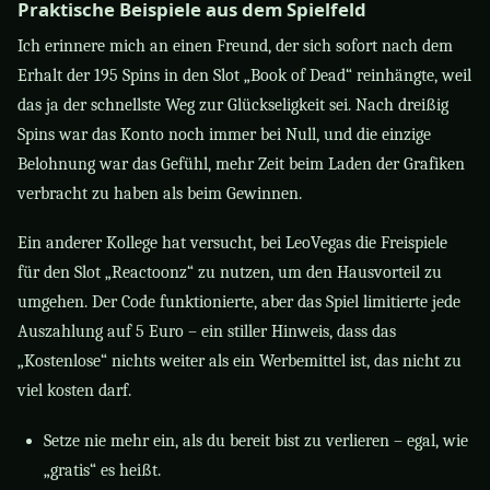
Praktische Beispiele aus dem Spielfeld
Ich erinnere mich an einen Freund, der sich sofort nach dem
Erhalt der 195 Spins in den Slot „Book of Dead“ reinhängte, weil
das ja der schnellste Weg zur Glückseligkeit sei. Nach dreißig
Spins war das Konto noch immer bei Null, und die einzige
Belohnung war das Gefühl, mehr Zeit beim Laden der Grafiken
verbracht zu haben als beim Gewinnen.
Ein anderer Kollege hat versucht, bei LeoVegas die Freispiele
für den Slot „Reactoonz“ zu nutzen, um den Hausvorteil zu
umgehen. Der Code funktionierte, aber das Spiel limitierte jede
Auszahlung auf 5 Euro – ein stiller Hinweis, dass das
„Kostenlose“ nichts weiter als ein Werbemittel ist, das nicht zu
viel kosten darf.
Setze nie mehr ein, als du bereit bist zu verlieren – egal, wie
„gratis“ es heißt.