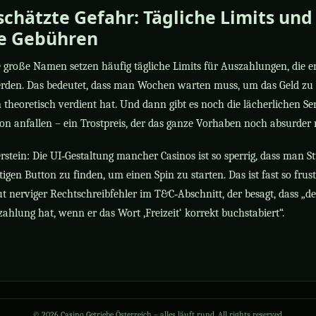
schätzte Gefahr: Tägliche Limits und
te Gebühren
 große Namen setzen häufig tägliche Limits für Auszahlungen, die 
den. Das bedeutet, dass man Wochen warten muss, um das Geld zu
n theoretisch verdient hat. Und dann gibt es noch die lächerlichen Se
ion anfallen – ein Trostpreis, der das ganze Vorhaben noch absurder
erstein: Die UI‑Gestaltung mancher Casinos ist so sperrig, dass man 
tigen Button zu finden, um einen Spin zu starten. Das ist fast so frus
lut nerviger Rechtschreibfehler im T&C‑Abschnitt, der besagt, dass „d
hlung hat, wenn er das Wort ‚Freizeit‘ korrekt buchstabiert“.
© 2026 Casino Getriebe Österreich – alles läuft rund. All rights reserved.