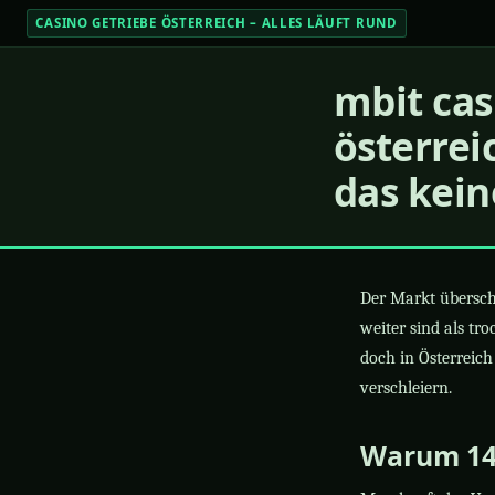
CASINO GETRIEBE ÖSTERREICH – ALLES LÄUFT RUND
mbit cas
österrei
das kein
Der Markt übersch
weiter sind als tr
doch in Österreich
verschleiern.
Warum 140