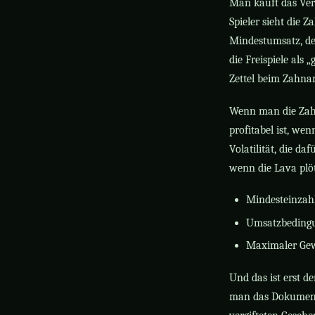
Man kauft das Vers
Spieler sieht die Z
Mindestumsatz, der
die Freispiele als 
Zettel beim Zahnar
Wenn man die Zahl
profitabel ist, we
Volatilität, die da
wenn die Lava plöt
Mindesteinzah
Umsatzbeding
Maximaler Gewi
Und das ist erst d
man das Dokument b