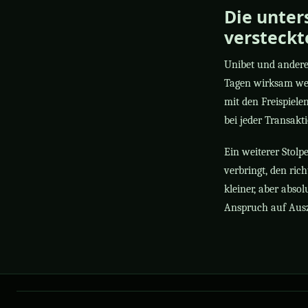
Die unter
versteck
Unibet und andere
Tagen wirksam wer
mit den Freispiele
bei jeder Transakt
Ein weiterer Stolp
verbringt, den rich
kleiner, aber abso
Anspruch auf Ausza