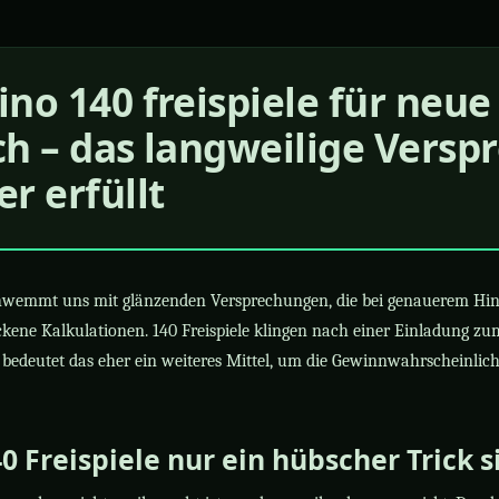
ino 140 freispiele für neue
ch – das langweilige Versp
er erfüllt
wemmt uns mit glänzenden Versprechungen, die bei genauerem Hin
ockene Kalkulationen. 140 Freispiele klingen nach einer Einladung z
 bedeutet das eher ein weiteres Mittel, um die Gewinnwahrscheinlich
 Freispiele nur ein hübscher Trick s