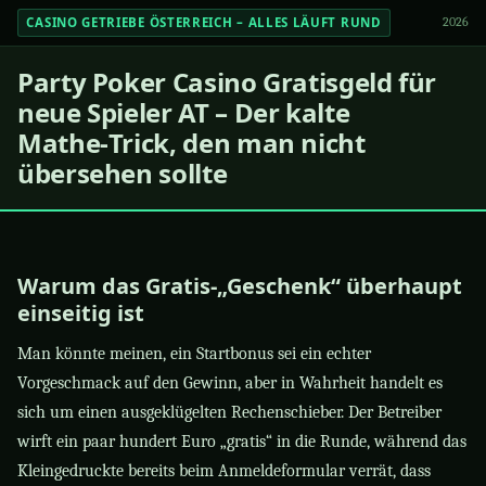
CASINO GETRIEBE ÖSTERREICH – ALLES LÄUFT RUND
2026
Party Poker Casino Gratisgeld für
neue Spieler AT – Der kalte
Mathe‑Trick, den man nicht
übersehen sollte
Warum das Gratis‑„Geschenk“ überhaupt
einseitig ist
Man könnte meinen, ein Startbonus sei ein echter
Vorgeschmack auf den Gewinn, aber in Wahrheit handelt es
sich um einen ausgeklügelten Rechen­schieber. Der Betreiber
wirft ein paar hundert Euro „gratis“ in die Runde, während das
Kleingedruckte bereits beim Anmeldeformular verrät, dass