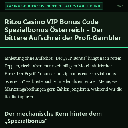
CASINO GETRIEBE ÖSTERREICH – ALLES LÄUFT RUND
2026
Ritzo Casino VIP Bonus Code
Spezialbonus Österreich – Der
bittere Aufschrei der Profi‑Gambler
Einleitung ohne Aufschrei: Der „VIP‑Bonus“ klingt nach rotem
Teppich, riecht aber eher nach billigem Motel mit frischer
Farbe. Der Begriff “ritzo casino vip bonus code spezialbonus
österreich” verbreitet sich schneller als ein viraler Meme, weil
Marketingabteilungen gern Zahlen jonglieren, während wir die
Realität spüren.
Der mechanische Kern hinter dem
„Spezialbonus“