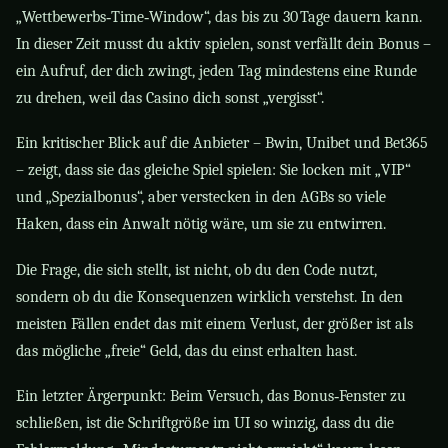
„Wettbewerbs‑Time‑Window“, das bis zu 30 Tage dauern kann.
In dieser Zeit musst du aktiv spielen, sonst verfällt dein Bonus –
ein Aufruf, der dich zwingt, jeden Tag mindestens eine Runde
zu drehen, weil das Casino dich sonst „vergisst“.
Ein kritischer Blick auf die Anbieter – Bwin, Unibet und Bet365
– zeigt, dass sie das gleiche Spiel spielen: Sie locken mit „VIP“
und „Spezialbonus“, aber verstecken in den AGBs so viele
Haken, dass ein Anwalt nötig wäre, um sie zu entwirren.
Die Frage, die sich stellt, ist nicht, ob du den Code nutzt,
sondern ob du die Konsequenzen wirklich verstehst. In den
meisten Fällen endet das mit einem Verlust, der größer ist als
das mögliche „freie“ Geld, das du einst erhalten hast.
Ein letzter Ärgerpunkt: Beim Versuch, das Bonus‑Fenster zu
schließen, ist die Schriftgröße im UI so winzig, dass du die