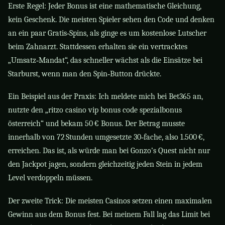
Erste Regel: Jeder Bonus ist eine mathematische Gleichung,
kein Geschenk. Die meisten Spieler sehen den Code und denken
an ein paar Gratis‑Spins, als ginge es um kostenlose Lutscher
beim Zahnarzt. Stattdessen erhalten sie ein vertracktes
„Umsatz‑Mandat“, das schneller wächst als die Einsätze bei
Starburst, wenn man den Spin‑Button drückte.
Ein Beispiel aus der Praxis: Ich meldete mich bei Bet365 an,
nutzte den „ritzo casino vip bonus code spezialbonus
österreich“ und bekam 50 € Bonus. Der Betrag musste
innerhalb von 72 Stunden umgesetzte 30‑fache, also 1.500 €,
erreichen. Das ist, als würde man bei Gonzo’s Quest nicht nur
den Jackpot jagen, sondern gleichzeitig jeden Stein in jedem
Level verdoppeln müssen.
Der zweite Trick: Die meisten Casinos setzen einen maximalen
Gewinn aus dem Bonus fest. Bei meinem Fall lag das Limit bei