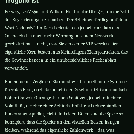
Trugbild ist
Betway, LeoVegas und William Hill tun ihr Übriges, um die Zahl
der Registrierungen zu pushen. Der Scheinwerfer liegt auf dem
Wort “exklusiv”. Im Kern bedeutet das jedoch nur, dass das
Casino ein bisschen mehr Werbung in seinem Netzwerk
geschaltet hat – nicht, dass Sie ein echter VIP werden. Der
eigentliche Kern besteht aus kleinteiligem Kleingedruckten, das
die Gewinnchancen in ein unübersichtliches Rechenblatt
verwandelt.
Ein einfacher Vergleich: Starburst wirft schnell bunte Symbole
über das Blatt, doch das macht den Gewinn nicht automatisch
höher. Gonzo’s Quest gräbt nach Schätzen, jedoch mit einer
Volatilität, die eher einer Achterbahnfahrt als einer stabilen
Einkommensquelle gleicht. In beiden Fällen sind die Spiele so
konzipiert, dass die Spieler an den visuellen Reizen hängen
bleiben, während das eigentliche Zahlenwerk – das, was