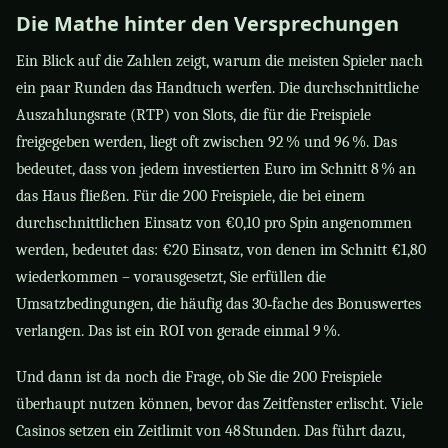
Die Mathe hinter den Versprechungen
Ein Blick auf die Zahlen zeigt, warum die meisten Spieler nach
ein paar Runden das Handtuch werfen. Die durchschnittliche
Auszahlungsrate (RTP) von Slots, die für die Freispiele
freigegeben werden, liegt oft zwischen 92 % und 96 %. Das
bedeutet, dass von jedem investierten Euro im Schnitt 8 % an
das Haus fließen. Für die 200 Freispiele, die bei einem
durchschnittlichen Einsatz von €0,10 pro Spin angenommen
werden, bedeutet das: €20 Einsatz, von denen im Schnitt €1,80
wiederkommen – vorausgesetzt, Sie erfüllen die
Umsatzbedingungen, die häufig das 30‑fache des Bonuswertes
verlangen. Das ist ein ROI von gerade einmal 9 %.
Und dann ist da noch die Frage, ob Sie die 200 Freispiele
überhaupt nutzen können, bevor das Zeitfenster erlischt. Viele
Casinos setzen ein Zeitlimit von 48 Stunden. Das führt dazu,