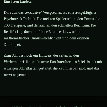
Einsätzen landen.
Kurzum, das „exklusive“ Versprechen ist eine ausgeklügelte
Psychotrick-Technik. Die meisten Spieler sehen den Bonus, die
200 Freispiele, und denken an den schnellen Reichtum. Die
Realität ist jedoch ein feiner Balanceakt zwischen
mathematischer Unausweichlichkeit und dem eigenen
Zeitbudget.
Zum Schluss noch ein Hinweis, der selten in den
Werbematerialien auftaucht: Das Interface des Spiels ist oft mit
winzigen Schriftarten gestaltet, die kaum lesbar sind, und das
nervt ungemein.