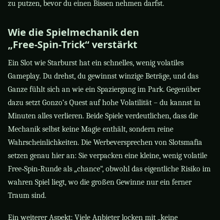
zu putzen, bevor du einen Bissen nehmen darfst.
Wie die Spielmechanik den
„Free‑Spin‑Trick“ verstärkt
Ein Slot wie Starburst hat ein schnelles, wenig volatiles
Gameplay. Du drehst, du gewinnst winzige Beträge, und das
Ganze fühlt sich an wie ein Spaziergang im Park. Gegenüber
dazu setzt Gonzo’s Quest auf hohe Volatilität – du kannst in
Minuten alles verlieren. Beide Spiele verdeutlichen, dass die
Mechanik selbst keine Magie enthält, sondern reine
Wahrscheinlichkeiten. Die Werbeversprechen von Slotsmafia
setzen genau hier an: Sie verpacken eine kleine, wenig volatile
Free‑Spin‑Runde als „chance“, obwohl das eigentliche Risiko im
wahren Spiel liegt, wo die großen Gewinne nur ein ferner
Traum sind.
Ein weiterer Aspekt: Viele Anbieter locken mit „keine