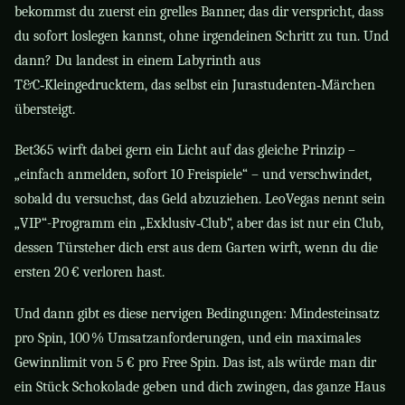
bekommst du zuerst ein grelles Banner, das dir verspricht, dass
du sofort loslegen kannst, ohne irgendeinen Schritt zu tun. Und
dann? Du landest in einem Labyrinth aus
T&C‑Kleingedrucktem, das selbst ein Jurastudenten‑Märchen
übersteigt.
Bet365 wirft dabei gern ein Licht auf das gleiche Prinzip –
„einfach anmelden, sofort 10 Freispiele“ – und verschwindet,
sobald du versuchst, das Geld abzuziehen. LeoVegas nennt sein
„VIP“-Programm ein „Exklusiv‑Club“, aber das ist nur ein Club,
dessen Türsteher dich erst aus dem Garten wirft, wenn du die
ersten 20 € verloren hast.
Und dann gibt es diese nervigen Bedingungen: Mindesteinsatz
pro Spin, 100 % Umsatzanforderungen, und ein maximales
Gewinnlimit von 5 € pro Free Spin. Das ist, als würde man dir
ein Stück Schokolade geben und dich zwingen, das ganze Haus