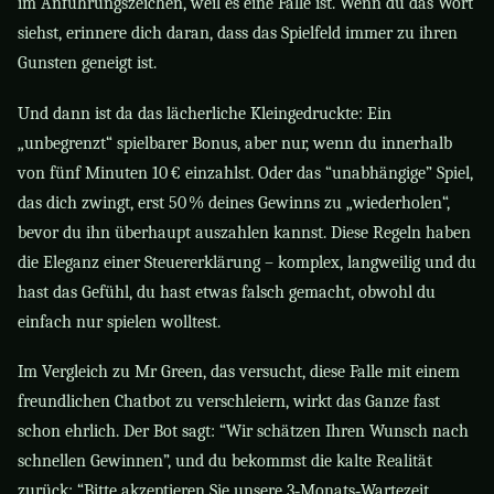
im Anführungszeichen, weil es eine Falle ist. Wenn du das Wort
siehst, erinnere dich daran, dass das Spielfeld immer zu ihren
Gunsten geneigt ist.
Und dann ist da das lächerliche Kleingedruckte: Ein
„unbegrenzt“ spielbarer Bonus, aber nur, wenn du innerhalb
von fünf Minuten 10 € einzahlst. Oder das “unabhängige” Spiel,
das dich zwingt, erst 50 % deines Gewinns zu „wiederholen“,
bevor du ihn überhaupt auszahlen kannst. Diese Regeln haben
die Eleganz einer Steuererklärung – komplex, langweilig und du
hast das Gefühl, du hast etwas falsch gemacht, obwohl du
einfach nur spielen wolltest.
Im Vergleich zu Mr Green, das versucht, diese Falle mit einem
freundlichen Chatbot zu verschleiern, wirkt das Ganze fast
schon ehrlich. Der Bot sagt: “Wir schätzen Ihren Wunsch nach
schnellen Gewinnen”, und du bekommst die kalte Realität
zurück: “Bitte akzeptieren Sie unsere 3‑Monats‑Wartezeit,