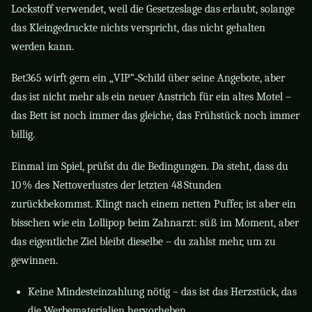
Lockstoff verwendet, weil die Gesetzeslage das erlaubt, solange
das Kleingedruckte nichts verspricht, das nicht gehalten
werden kann.
Bet365 wirft gern ein „VIP“‑Schild über seine Angebote, aber
das ist nicht mehr als ein neuer Anstrich für ein altes Motel –
das Bett ist noch immer das gleiche, das Frühstück noch immer
billig.
Einmal im Spiel, prüfst du die Bedingungen. Da steht, dass du
10 % des Nettoverlustes der letzten 48 Stunden
zurückbekommst. Klingt nach einem netten Puffer, ist aber ein
bisschen wie ein Lollipop beim Zahnarzt: süß im Moment, aber
das eigentliche Ziel bleibt dieselbe – du zahlst mehr, um zu
gewinnen.
Keine Mindesteinzahlung nötig – das ist das Herzstück, das
die Werbematerialien hervorheben.