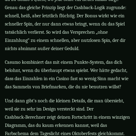
Genau das gleiche Prinzip liegt der Cashback‑Logik zugrunde:
schnell, heiß, aber letztlich flüchtig. Der Bonus wirkt wie ein
schneller Spin, der nur dann etwas bringt, wenn du das Spiel
tatsächlich verlierst. So wird das Versprechen „ohne
Einzahlung“ zu einem schnellen, aber nutzlosen Spin, der dir
nichts abnimmt außer deiner Geduld.
Casumo kombiniert das mit einem Punkte‑System, das dich
belohnt, wenn du überhaupt etwas spielst. Wer hätte gedacht,
dass das Einzahlen in ein Casino fast so wenig Sinn macht wie
das Sammeln von Briefmarken, die du nie benutzen willst?
Und dann gibt’s noch die kleinen Details, die man übersieht,
weil sie zu sehr im Design versteckt sind. Der
Cashback‑Berechner zeigt deinen Fortschritt in einem winzigen
Diagramm, das du kaum erkennen kannst, weil das
Farbschema dem Tageslicht eines Oktoberfests gleichkommt.