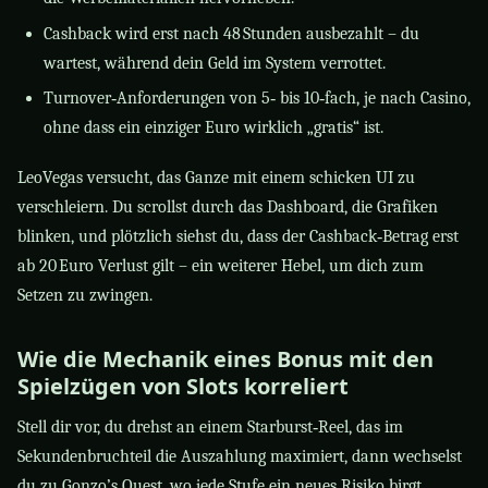
Cashback wird erst nach 48 Stunden ausbezahlt – du
wartest, während dein Geld im System verrottet.
Turnover‑Anforderungen von 5‑ bis 10‑fach, je nach Casino,
ohne dass ein einziger Euro wirklich „gratis“ ist.
LeoVegas versucht, das Ganze mit einem schicken UI zu
verschleiern. Du scrollst durch das Dashboard, die Grafiken
blinken, und plötzlich siehst du, dass der Cashback‑Betrag erst
ab 20 Euro Verlust gilt – ein weiterer Hebel, um dich zum
Setzen zu zwingen.
Wie die Mechanik eines Bonus mit den
Spielzügen von Slots korreliert
Stell dir vor, du drehst an einem Starburst‑Reel, das im
Sekundenbruchteil die Auszahlung maximiert, dann wechselst
du zu Gonzo’s Quest, wo jede Stufe ein neues Risiko birgt.