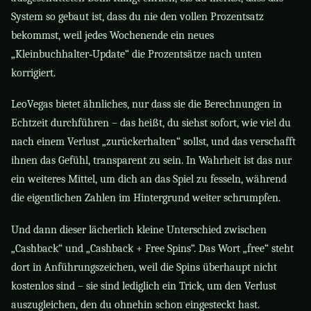
System so gebaut ist, dass du nie den vollen Prozentsatz
bekommst, weil jedes Wochenende ein neues
„Kleinbuchhalter‑Update“ die Prozentsätze nach unten
korrigiert.
LeoVegas bietet ähnliches, nur dass sie die Berechnungen in
Echtzeit durchführen – das heißt, du siehst sofort, wie viel du
nach einem Verlust „zurückerhalten“ sollst, und das verschafft
ihnen das Gefühl, transparent zu sein. In Wahrheit ist das nur
ein weiteres Mittel, um dich an das Spiel zu fesseln, während
die eigentlichen Zahlen im Hintergrund weiter schrumpfen.
Und dann dieser lächerlich kleine Unterschied zwischen
„Cashback“ und „Cashback + Free Spins“. Das Wort „free“ steht
dort in Anführungszeichen, weil die Spins überhaupt nicht
kostenlos sind – sie sind lediglich ein Trick, um den Verlust
auszugleichen, den du ohnehin schon eingesteckt hast.