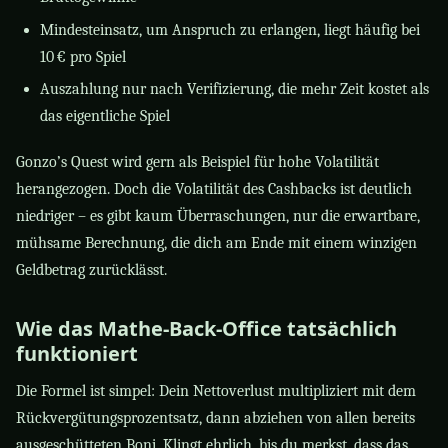
Mindesteinsatz, um Anspruch zu erlangen, liegt häufig bei
10 € pro Spiel
Auszahlung nur nach Verifizierung, die mehr Zeit kostet als
das eigentliche Spiel
Gonzo’s Quest wird gern als Beispiel für hohe Volatilität
herangezogen. Doch die Volatilität des Cashbacks ist deutlich
niedriger – es gibt kaum Überraschungen, nur die erwartbare,
mühsame Berechnung, die dich am Ende mit einem winzigen
Geldbetrag zurücklässt.
Wie das Mathe-Back‑Office tatsächlich
funktioniert
Die Formel ist simpel: Dein Nettoverlust multipliziert mit dem
Rückvergütungsprozentsatz, dann abziehen von allen bereits
ausgeschütteten Boni. Klingt ehrlich, bis du merkst, dass das