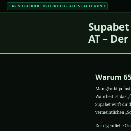
CASINO GETRIEBE ÖSTERREICH – ALLES LÄUFT RUND
Supabet 
AT – Der
Warum 65 
Man glaubt ja fast
Wahrheit ist das „
Supabet wirft dir d
vermeintlichen „Sc
Der eigentliche Cl