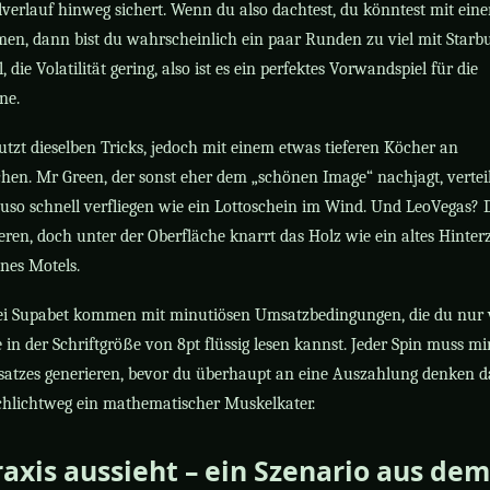
verlauf hinweg sichert. Wenn du also dachtest, du könntest mit ein
en, dann bist du wahrscheinlich ein paar Runden zu viel mit Starbu
l, die Volatilität gering, also ist es ein perfektes Vorwandspiel für die
ne.
tzt dieselben Tricks, jedoch mit einem etwas tieferen Köcher an
en. Mr Green, der sonst eher dem „schönen Image“ nachjagt, verteil
nauso schnell verfliegen wie ein Lottoschein im Wind. Und LeoVegas? 
ieren, doch unter der Oberfläche knarrt das Holz wie ein altes Hinte
nes Motels.
 bei Supabet kommen mit minutiösen Umsatzbedingungen, die du nur 
 in der Schriftgröße von 8pt flüssig lesen kannst. Jeder Spin muss m
atzes generieren, bevor du überhaupt an eine Auszahlung denken dar
 schlichtweg ein mathematischer Muskelkater.
raxis aussieht – ein Szenario aus dem