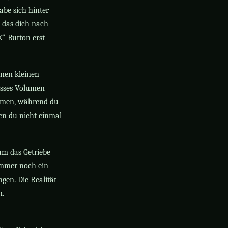
abe sich hinter
, das dich nach
X“-Button erst
inen kleinen
isses Volumen
kommen, während du
 den du nicht einmal
 um das Getriebe
 immer noch ein
gen. Die Realität
n.