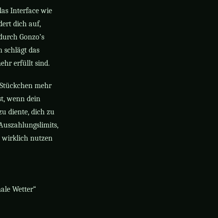
 das Interface wie
ert dich auf,
h durch Gonzo’s
n schlägt das
hr erfüllt sind.
s Stückchen mehr
st, wenn dein
zu diente, dich zu
 Auszahlungslimits,
e wirklich nutzen
male Wetter“