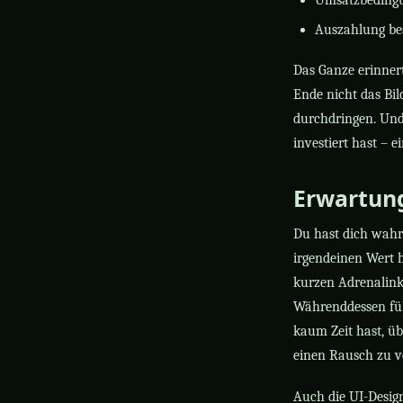
Umsatzbedingun
Auszahlung be
Das Ganze erinnert
Ende nicht das Bil
durchdringen. Und
investiert hast – 
Erwartung
Du hast dich wahr
irgendeinen Wert h
kurzen Adrenalinki
Währenddessen füll
kaum Zeit hast, ü
einen Rausch zu ve
Auch die UI-Design