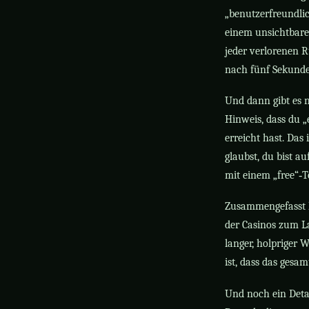
„benutzerfreundlic
einem unsichtbaren
jeder verlorenen R
nach fünf Sekunde
Und dann gibt es 
Hinweis, dass du 
erreicht hast. Das
glaubst, du bist au
mit einem „free“‑T
Zusammengefasst lä
der Casinos zum La
langer, holpriger 
ist, dass das gesa
Und noch ein Detai