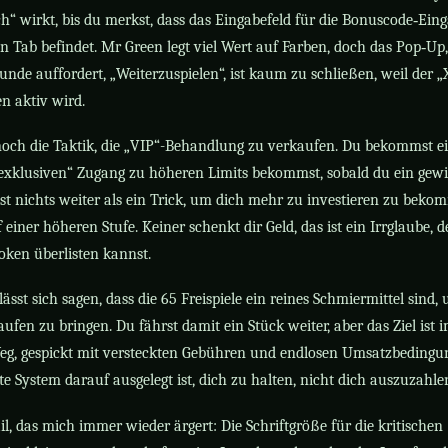
h“ wirkt, bis du merkst, dass das Eingabefeld für die Bonuscode‑Eing
 Tab befindet. Mr Green legt viel Wert auf Farben, doch das Pop‑Up
unde auffordert, „Weiterzuspielen“, ist kaum zu schließen, weil der „
n aktiv wird.
noch die Taktik, die „VIP“-Behandlung zu verkaufen. Du bekommst e
„exklusiven“ Zugang zu höheren Limits bekommst, sobald du ein gew
 ist nichts weiter als ein Trick, um dich mehr zu investieren zu be
f einer höheren Stufe. Keiner schenkt dir Geld, das ist ein Irrglaube,
oken überlisten kannst.
sst sich sagen, dass die 65 Freispiele ein reines Schmiermittel sind,
ufen zu bringen. Du fährst damit ein Stück weiter, aber das Ziel ist
Weg, gespickt mit versteckten Gebühren und endlosen Umsatzbedingun
mte System darauf ausgelegt ist, dich zu halten, nicht dich auszuzahle
l, das mich immer wieder ärgert: Die Schriftgröße für die kritischen