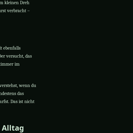
em kleinen Dreh
rst verbracht –
t ebenfalls
Der versucht, das
rzimmer im
verstehst, wenn du
indestens das
fst. Das ist nicht
 Alltag