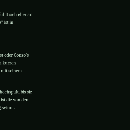
fühlt sich eher an
” ist in
st oder Gonzo’s
en kurzen
s mit seinem
ochspult, bis sie
 ist die von den
gewinnt.