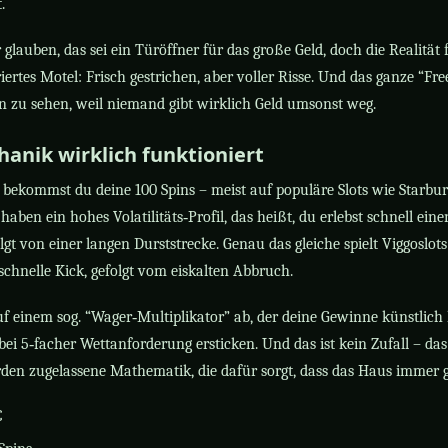
.
 glauben, das sei ein Türöffner für das große Geld, doch die Realität 
riertes Motel: Frisch gestrichen, aber voller Risse. Und das ganze “Free
 zu sehen, weil niemand gibt wirklich Geld umsonst weg.
anik wirklich funktioniert
 bekommst du deine 100 Spins – meist auf populäre Slots wie Starbur
 haben ein hohes Volatilitäts‑Profil, das heißt, du erlebst schnell ein
lgt von einer langen Durststrecke. Genau das gleiche spielt Viggoslot
schnelle Kick, gefolgt vom eiskalten Abbruch.
uf einem sog. “Wager‑Multiplikator” ab, der deine Gewinne künstlich h
 bei 5‑facher Wettanforderung ersticken. Und das ist kein Zufall – das
den zugelassene Mathematik, die dafür sorgt, dass das Haus immer 
€