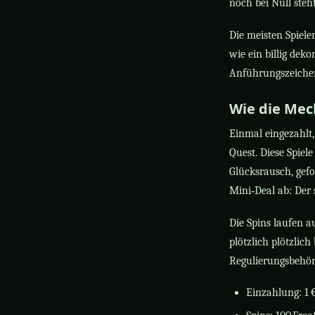
noch bei Null steht
Die meisten Spieler
wie ein billig deko
Anführungszeichen
Wie die Mech
Einmal eingezahlt,
Quest. Diese Spiele
Glücksrausch, gefo
Mini‑Deal ab: Der 
Die Spins laufen a
plötzlich plötzlich
Regulierungsbehör
Einzahlung: 1 