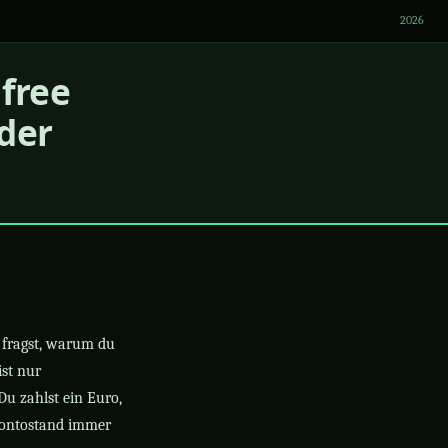
2026
 free
 der
h fragst, warum du
ist nur
Du zahlst ein Euro,
Kontostand immer