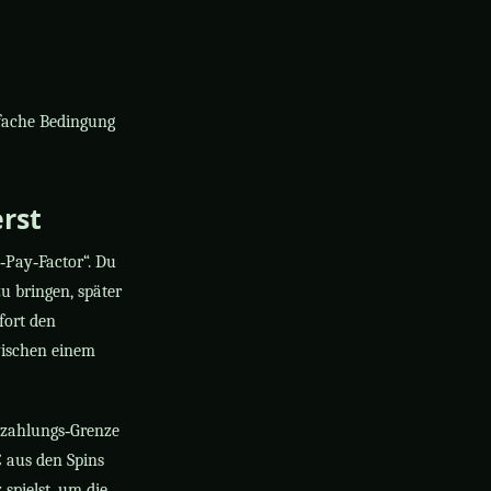
‑fache Bedingung
rst
e‑Pay‑Factor“. Du
u bringen, später
fort den
zwischen einem
uszahlungs‑Grenze
€ aus den Spins
spielst, um die