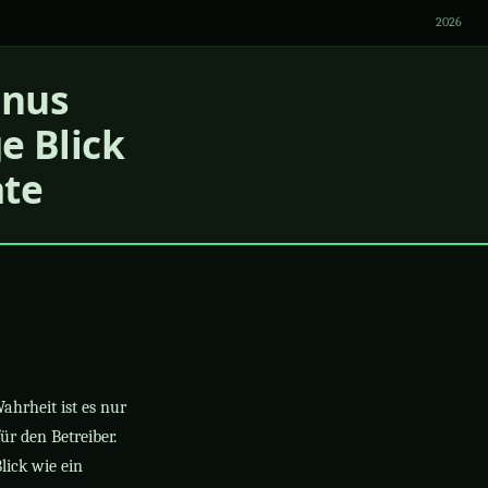
2026
onus
e Blick
ate
ahrheit ist es nur
ür den Betreiber.
lick wie ein