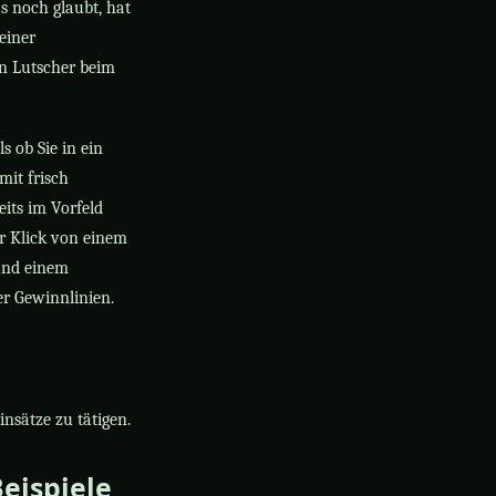
as noch glaubt, hat
einer
in Lutscher beim
s ob Sie in ein
mit frisch
its im Vorfeld
ger Klick von einem
 und einem
er Gewinnlinien.
nsätze zu tätigen.
Beispiele