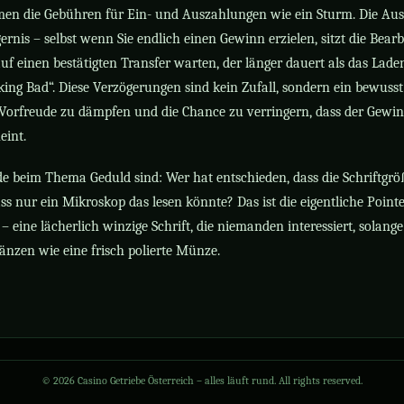
men die Gebühren für Ein- und Auszahlungen wie ein Sturm. Die Ausz
ernis – selbst wenn Sie endlich einen Gewinn erzielen, sitzt die Bea
auf einen bestätigten Transfer warten, der länger dauert als das Lad
ing Bad“. Diese Verzögerungen sind kein Zufall, sondern ein bewusst
Vorfreude zu dämpfen und die Chance zu verringern, dass der Gewi
eint.
de beim Thema Geduld sind: Wer hat entschieden, dass die Schriftgrö
ass nur ein Mikroskop das lesen könnte? Das ist die eigentliche Point
 eine lächerlich winzige Schrift, die niemanden interessiert, solange
nzen wie eine frisch polierte Münze.
© 2026 Casino Getriebe Österreich – alles läuft rund. All rights reserved.