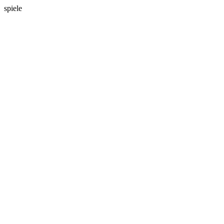
spiele