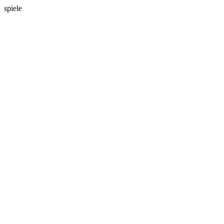
spiele