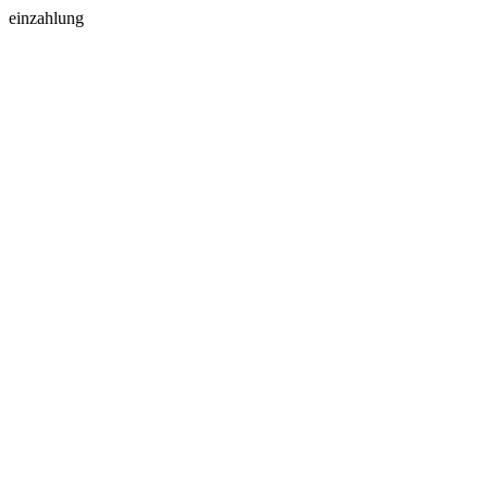
einzahlung