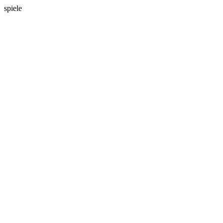
spiele