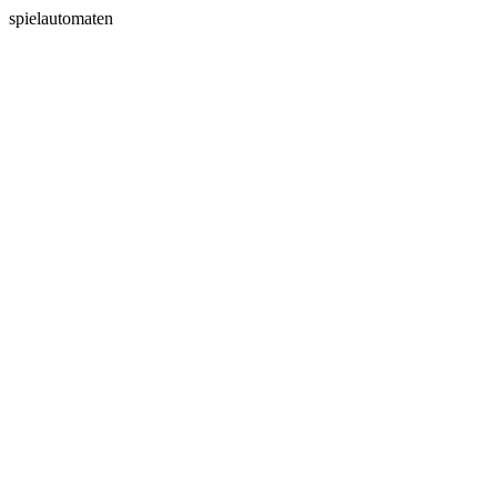
spielautomaten